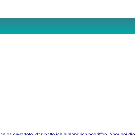
n es erwartete, das hatte ich hinlänglich begriffen. Aber bei di