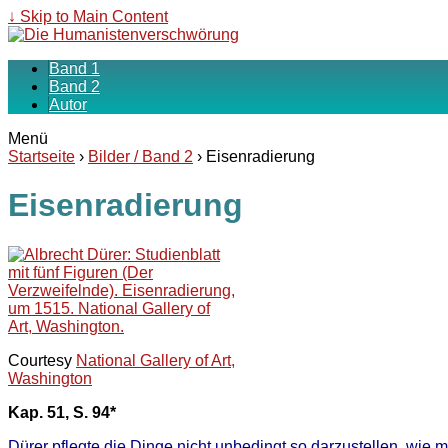
↓ Skip to Main Content
Band 1
Band 2
Autor
Menü
Startseite
›
Bilder / Band 2
›
Eisenradierung
Eisenradierung
Courtesy
National Gallery of Art,
Washington
Kap. 51, S. 94*
Dürer pflegte die Dinge nicht unbedingt so darzustellen, wie ma