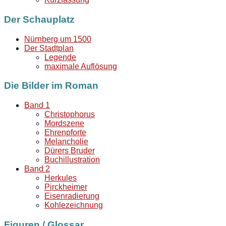
Der Schauplatz
Nürnberg um 1500
Der Stadtplan
Legende
maximale Auflösung
Die Bilder im Roman
Band 1
Christophorus
Mordszene
Ehrenpforte
Melancholie
Dürers Bruder
Buchillustration
Band 2
Herkules
Pirckheimer
Eisenradierung
Kohlezeichnung
Figuren / Glossar