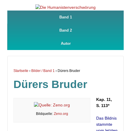
Band 1
Band 2
Autor
Startseite
›
Bilder / Band 1
›
Dürers Bruder
Dürers Bruder
Kap. 11,
S. 113*
Bildquelle:
Zeno.org
Das Bildnis
stammte
vom letzten