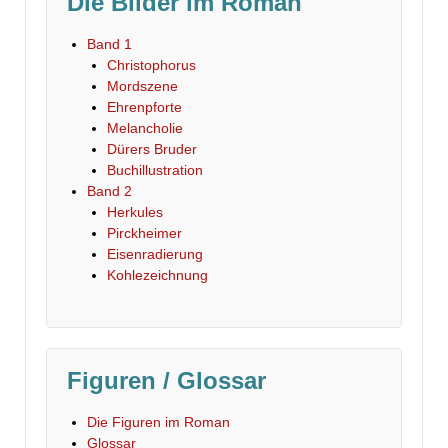
Die Bilder im Roman
Band 1
Christophorus
Mordszene
Ehrenpforte
Melancholie
Dürers Bruder
Buchillustration
Band 2
Herkules
Pirckheimer
Eisenradierung
Kohlezeichnung
Figuren / Glossar
Die Figuren im Roman
Glossar